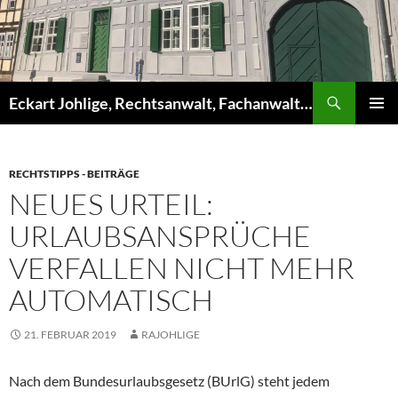
Zum
Inhalt
springen
Suchen
Eckart Johlige, Rechtsanwalt, Fachanwalt für Arbeitsrecht, Fachanwalt für Verwaltungsrecht
PRIMÄR
MENÜ
RECHTSTIPPS - BEITRÄGE
NEUES URTEIL:
URLAUBSANSPRÜCHE
VERFALLEN NICHT MEHR
AUTOMATISCH
21. FEBRUAR 2019
RAJOHLIGE
Nach dem Bundesurlaubsgesetz (BUrlG) steht jedem